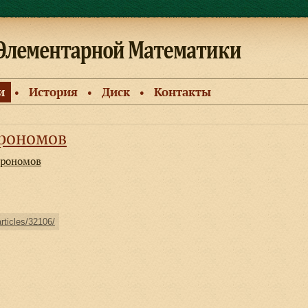
и
История
Диск
Контакты
●
●
●
трономов
трономов
articles/32106/