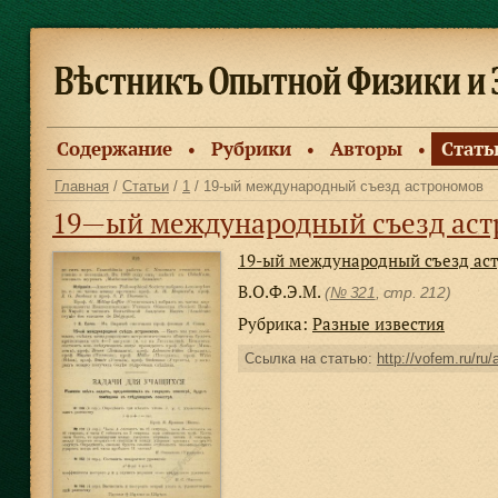
Содержание
Рубрики
Авторы
Стать
●
●
●
Главная
/
Статьи
/
1
/ 19-ый международный съезд астрономов
19—ый международный съезд ас
19-ый международный съезд ас
В.О.Ф.Э.М.
(
№ 321
, стр. 212)
Рубрика:
Разные известия
Ссылка на статью:
http://vofem.ru/ru/