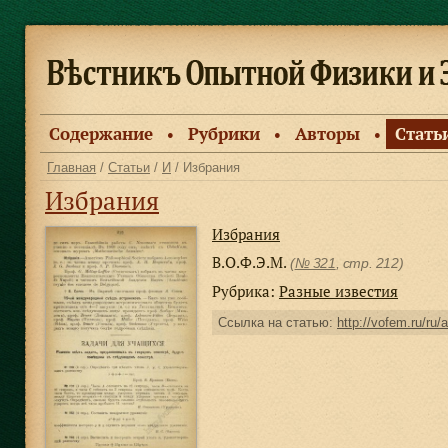
Содержание
Рубрики
Авторы
Стать
●
●
●
Главная
/
Статьи
/
И
/ Избрания
Избрания
Избрания
В.О.Ф.Э.М.
(
№ 321
, стр. 212)
Рубрика:
Разные известия
Ссылка на статью:
http://vofem.ru/ru/