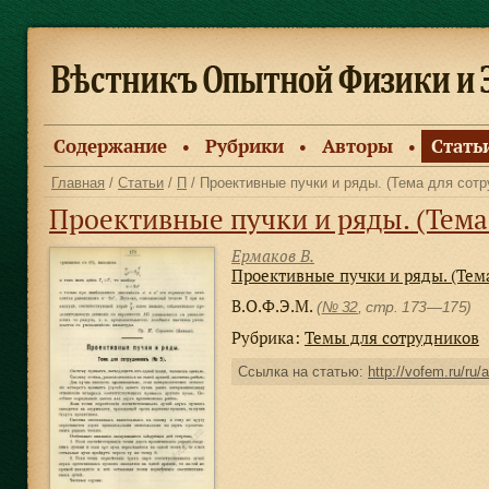
Содержание
Рубрики
Авторы
Стать
●
●
●
Главная
/
Статьи
/
П
/ Проективные пучки и ряды. (Тема для сот
Проективные пучки и ряды. (Тема
Ермаков В.
Проективные пучки и ряды. (Тем
В.О.Ф.Э.М.
(
№ 32
, стр. 173—175)
Рубрика:
Темы для сотрудников
Ссылка на статью:
http://vofem.ru/ru/a