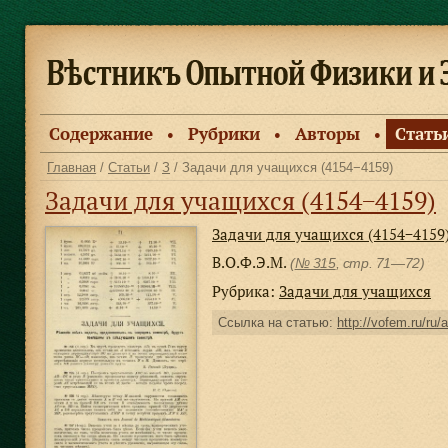
Содержание
Рубрики
Авторы
Стать
●
●
●
Главная
/
Статьи
/
З
/ Задачи для учащихся (4154−4159)
Задачи для учащихся (4154−4159)
Задачи для учащихся (4154−4159
В.О.Ф.Э.М.
(
№ 315
, стр. 71—72)
Рубрика:
Задачи для учащихся
Ссылка на статью:
http://vofem.ru/ru/