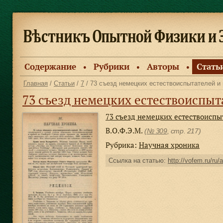
Содержание
Рубрики
Авторы
Стать
●
●
●
Главная
/
Статьи
/
7
/ 73 съезд немецких естествоиспытателей и
73 съезд немецких естествоиспыт
73 съезд немецких естествоиспы
В.О.Ф.Э.М.
(
№ 309
, стр. 217)
Рубрика:
Научная хроника
Ссылка на статью:
http://vofem.ru/ru/