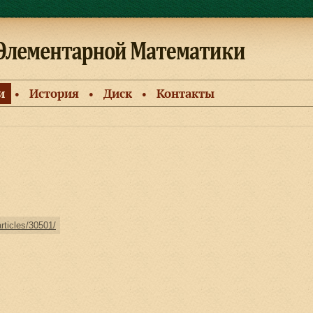
и
История
Диск
Контакты
●
●
●
articles/30501/