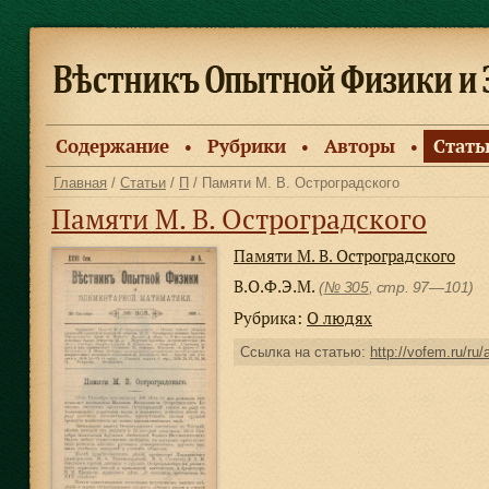
Содержание
Рубрики
Авторы
Стать
●
●
●
Главная
/
Статьи
/
П
/ Памяти М. В. Остроградского
Памяти М. В. Остроградского
Памяти М. В. Остроградского
В.О.Ф.Э.М.
(
№ 305
, стр. 97—101)
Рубрика:
О людях
Ссылка на статью:
http://vofem.ru/ru/