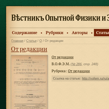
Содержание
Рубрики
Авторы
Стать
●
●
●
Главная
/
Статьи
/
О
/ От редакции
От редакции
От редакции
В.О.Ф.Э.М.
(
№ 286
, стр. 248)
Рубрика:
От редакции
Ссылка на статью:
http://vofem.ru/ru/