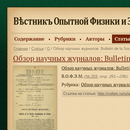
Содержание
Рубрики
Авторы
Стать
●
●
●
Главная
/
Статьи
/
О
/ Обзор научных журналов: Bulletin de la So
Обзор научных журналов: Bulletin de la 
Обзор научных журналов: Bulletin
В.О.Ф.Э.М.
(
№ 259
, стр. 291—295)
Рубрика:
Обзор научных журнал
Ссылка на статью:
http://vofem.ru/ru/