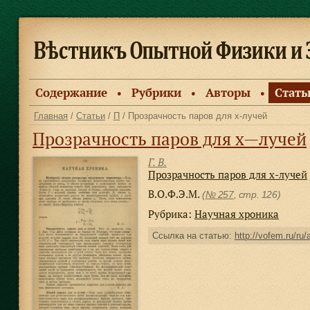
Содержание
Рубрики
Авторы
Стать
●
●
●
Главная
/
Статьи
/
П
/ Прозрачность паров для x-лучей
Прозрачность паров для x—лучей
Г. В.
Прозрачность паров для x-лучей
В.О.Ф.Э.М.
(
№ 257
, стр. 126)
Рубрика:
Научная хроника
Ссылка на статью:
http://vofem.ru/ru/