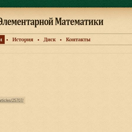
и
История
Диск
Контакты
●
●
●
articles/25707/