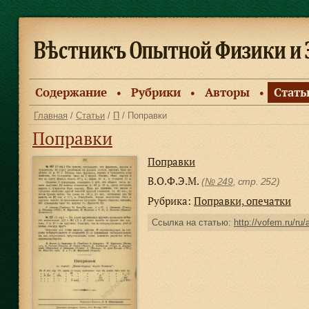
Содержание
Рубрики
Авторы
Стать
●
●
●
Главная
/
Статьи
/
П
/ Поправки
Поправки
Поправки
В.О.Ф.Э.М.
(
№ 249
, стр. 252)
Рубрика:
Поправки, опечатки
Ссылка на статью:
http://vofem.ru/ru/