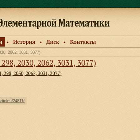
и
История
Диск
Контакты
●
●
●
030, 2062, 3031, 3077)
 298, 2030, 2062, 3031, 3077)
, 298, 2030, 2062, 3031, 3077)
articles/24811/