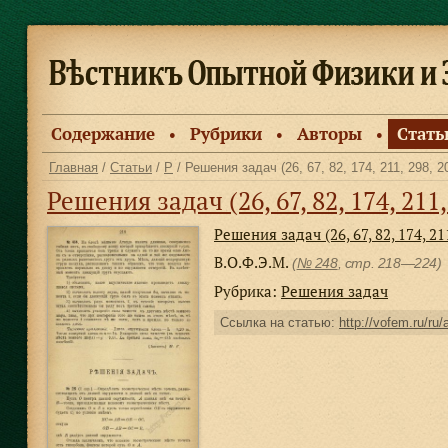
Содержание
Рубрики
Авторы
Стать
●
●
●
Главная
/
Статьи
/
Р
/ Решения задач (26, 67, 82, 174, 211, 298, 2
Решения задач (26, 67, 82, 174, 211,
Решения задач (26, 67, 82, 174, 211
В.О.Ф.Э.М.
(
№ 248
, стр. 218—224)
Рубрика:
Решения задач
Ссылка на статью:
http://vofem.ru/ru/