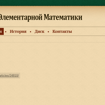
и
История
Диск
Контакты
●
●
●
articles/24810/