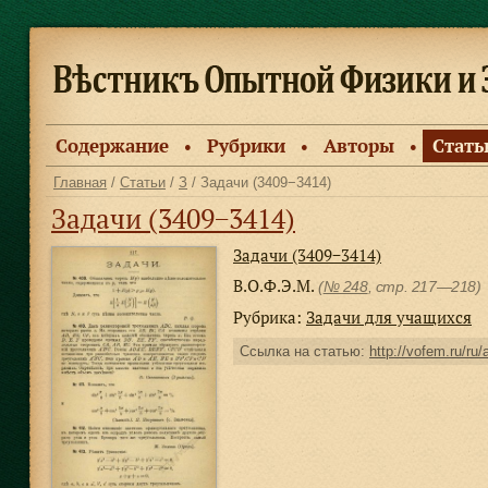
Содержание
Рубрики
Авторы
Стать
●
●
●
Главная
/
Статьи
/
З
/ Задачи (3409−3414)
Задачи (3409−3414)
Задачи (3409−3414)
В.О.Ф.Э.М.
(
№ 248
, стр. 217—218)
Рубрика:
Задачи для учащихся
Ссылка на статью:
http://vofem.ru/ru/