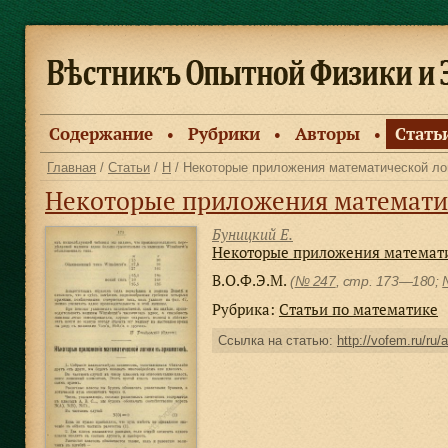
Содержание
Рубрики
Авторы
Стать
●
●
●
Главная
/
Статьи
/
Н
/ Некоторые приложения математической ло
Некоторые приложения математи
Буницкий Е.
Некоторые приложения математи
В.О.Ф.Э.М.
(
№ 247
, стр. 173—180;
Рубрика:
Статьи по математике
Ссылка на статью:
http://vofem.ru/ru/