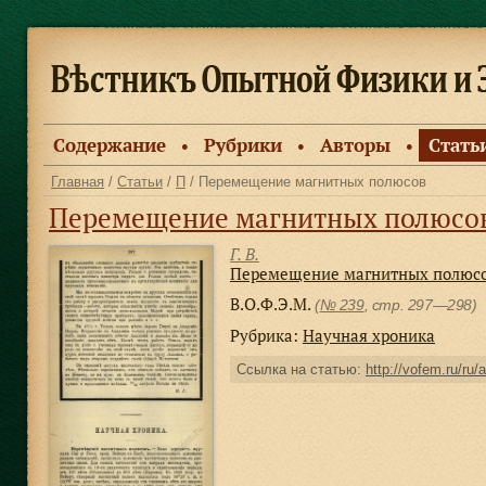
Содержание
Рубрики
Авторы
Стать
●
●
●
Главная
/
Статьи
/
П
/ Перемещение магнитных полюсов
Перемещение магнитных полюсо
Г. В.
Перемещение магнитных полюс
В.О.Ф.Э.М.
(
№ 239
, стр. 297—298)
Рубрика:
Научная хроника
Ссылка на статью:
http://vofem.ru/ru/