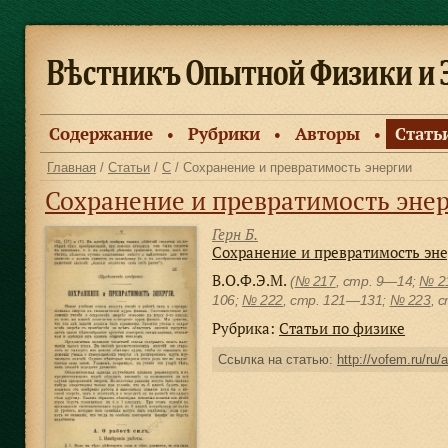
Содержание
Рубрики
Авторы
Стать
●
●
●
Главная
/
Статьи
/
С
/ Сохранение и превратимость энергии
Сохранение и превратимость эне
Герн Б.
Сохранение и превратимость эн
В.О.Ф.Э.М.
(
№ 217
, стр. 9—14;
№ 2
106;
№ 222
, cтр. 121—131;
№ 223
, 
Рубрика:
Статьи по физике
Ссылка на статью:
http://vofem.ru/ru/