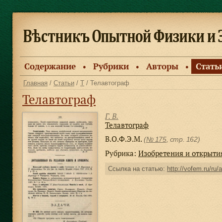
Содержание
Рубрики
Авторы
Стать
●
●
●
Главная
/
Статьи
/
Т
/ Телавтограф
Телавтограф
Г. В.
Телавтограф
В.О.Ф.Э.М.
(
№ 175
, стр. 162)
Рубрика:
Изобретения и открыти
Ссылка на статью:
http://vofem.ru/ru/