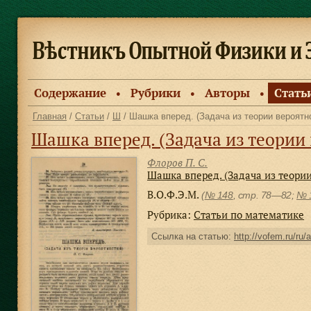
Содержание
Рубрики
Авторы
Стать
●
●
●
Главная
/
Статьи
/
Ш
/ Шашка вперед. (Задача из теории вероятн
Шашка вперед. (Задача из теории
Флоров П. С.
Шашка вперед. (Задача из теории
В.О.Ф.Э.М.
(
№ 148
, стр. 78—82;
№ 
Рубрика:
Статьи по математике
Ссылка на статью:
http://vofem.ru/ru/