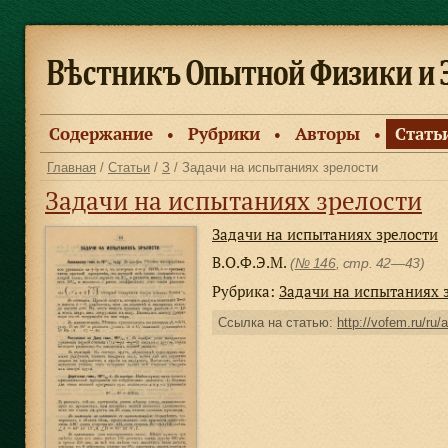
Содержание
Рубрики
Авторы
Стать
●
●
●
Главная
/
Статьи
/
З
/ Задачи на испытаниях зрелости
Задачи на испытаниях зрелости
Задачи на испытаниях зрелости
В.О.Ф.Э.М.
(
№ 146
, стр. 42—43)
Рубрика:
Задачи на испытаниях 
Ссылка на статью:
http://vofem.ru/ru/