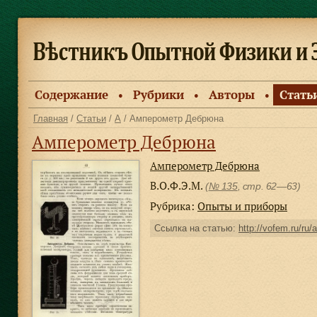
Содержание
Рубрики
Авторы
Стать
●
●
●
Главная
/
Статьи
/
А
/ Амперометр Дебрюна
Амперометр Дебрюна
Амперометр Дебрюна
В.О.Ф.Э.М.
(
№ 135
, стр. 62—63)
Рубрика:
Опыты и приборы
Ссылка на статью:
http://vofem.ru/ru/