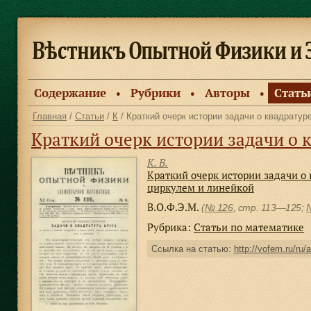
Содержание
Рубрики
Авторы
Стать
●
●
●
Главная
/
Статьи
/
К
/ Краткий очерк истории задачи о квадратуре
Краткий очерк истории задачи о квадратуре круга в связи с
К. В.
Краткий очерк истории задачи о 
циркулем и линейкой
В.О.Ф.Э.М.
(
№ 126
, стр. 113—125;
Рубрика:
Статьи по математике
Ссылка на статью:
http://vofem.ru/ru/