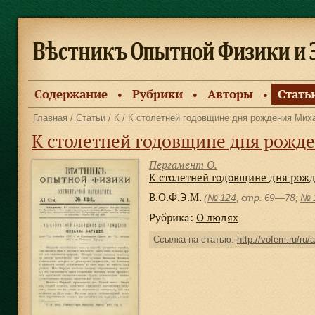
Содержание
Рубрики
Авторы
Стать
●
●
●
Главная
/
Статьи
/
К
/ К столетней годовщине дня рождения Мих
К столетней годовщине дня рожд
Пергамент О.
К столетней годовщине дня рож
В.О.Ф.Э.М.
(
№ 124
, стр. 69—78;
№ 
Рубрика:
О людях
Ссылка на статью:
http://vofem.ru/ru/