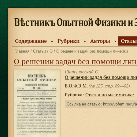
Содержание
Рубрики
Авторы
Стать
●
●
●
Главная
/
Статьи
/
О
/ О решении задач без помощи линейки
О решении задач без помощи ли
Шатуновский С.
О решении задач без помощи ли
В.О.Ф.Э.М.
(
№ 125
, стр. 89—92)
Рубрика:
Статьи по математике
Ссылка на статью:
http://vofem.ru/ru/