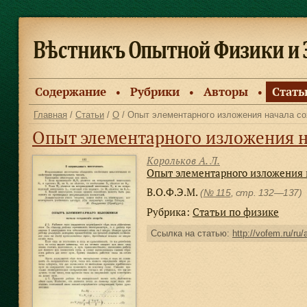
Содержание
Рубрики
Авторы
Стать
●
●
●
Главная
/
Статьи
/
О
/ Опыт элементарного изложения начала со
Опыт элементарного изложения н
Корольков А. Л.
Опыт элементарного изложения 
В.О.Ф.Э.М.
(
№ 115
, стр. 132—137)
Рубрика:
Статьи по физике
Ссылка на статью:
http://vofem.ru/ru/